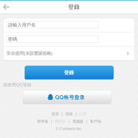
登錄
安全提問(未設置請忽略)
登錄
或使用QQ登錄
首頁
|
登錄
|
註冊
標準版
|
觸屏版
|
電腦版
|
客戶端
© Comsenz Inc.