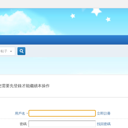
帖子
搜
索
您需要先登錄才能繼續本操作
用戶名
立即註冊
密碼:
找回密碼