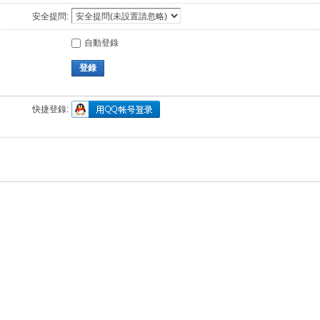
安全提問:
自動登錄
登錄
快捷登錄: