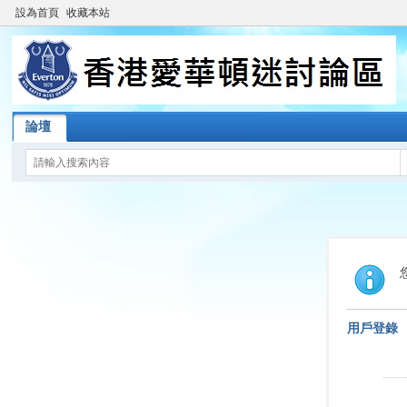
設為首頁
收藏本站
論壇
用戶登錄