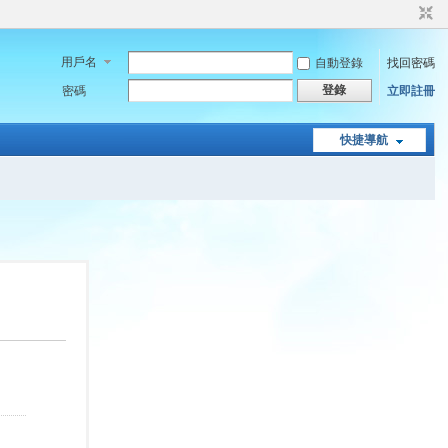
用戶名
自動登錄
找回密碼
登錄
密碼
立即註冊
快捷導航