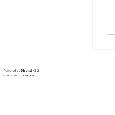
Powered by
Discuz!
X3.2
© 2001-2013
Comsenz Inc.