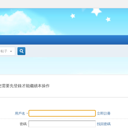
帖子
搜
索
您需要先登錄才能繼續本操作
用戶名
立即註冊
密碼:
找回密碼