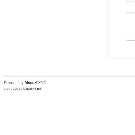
Powered by
Discuz!
X3.2
© 2001-2013
Comsenz Inc.