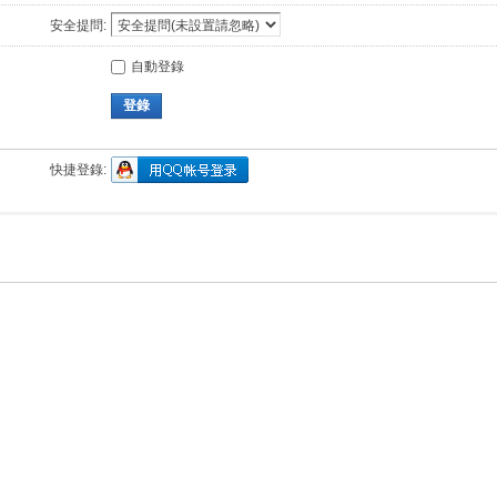
安全提問:
自動登錄
登錄
快捷登錄: