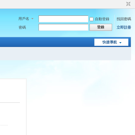
用戶名
自動登錄
找回密碼
登錄
密碼
立即註冊
快捷導航