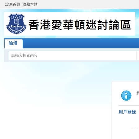
設為首頁
收藏本站
論壇
用戶登錄