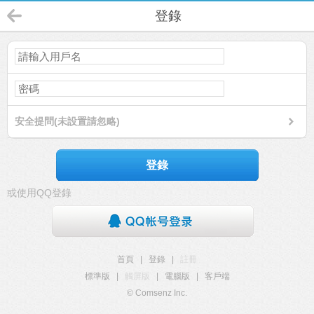
登錄
安全提問(未設置請忽略)
登錄
或使用QQ登錄
首頁
|
登錄
|
註冊
標準版
|
觸屏版
|
電腦版
|
客戶端
© Comsenz Inc.