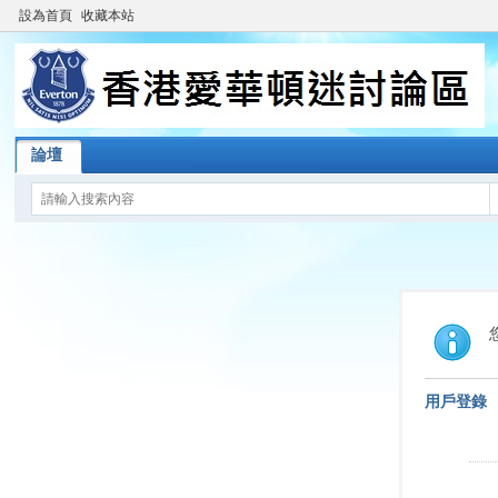
設為首頁
收藏本站
論壇
用戶登錄