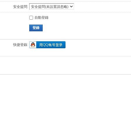
安全提問:
自動登錄
登錄
快捷登錄: