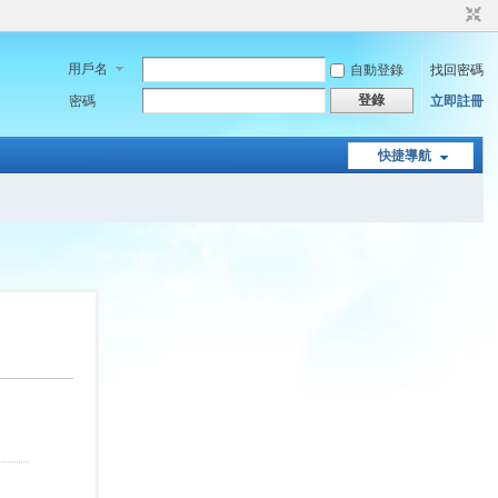
用戶名
自動登錄
找回密碼
登錄
密碼
立即註冊
快捷導航