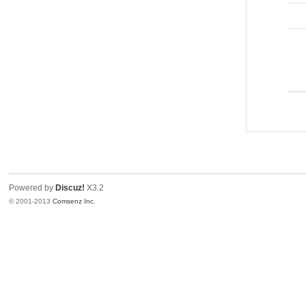
Powered by
Discuz!
X3.2
© 2001-2013
Comsenz Inc.