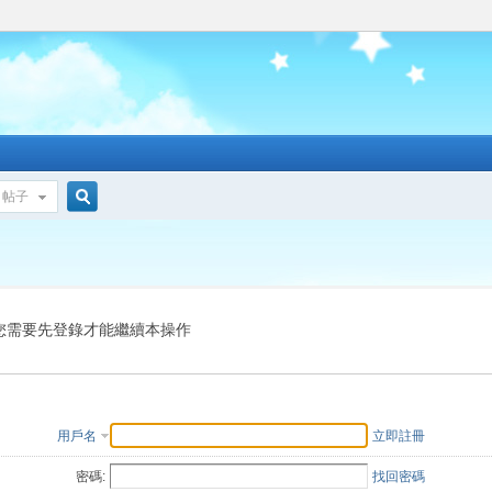
帖子
搜
索
您需要先登錄才能繼續本操作
用戶名
立即註冊
密碼:
找回密碼