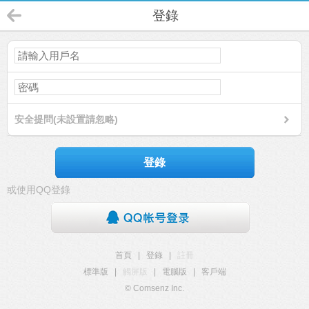
登錄
安全提問(未設置請忽略)
登錄
或使用QQ登錄
首頁
|
登錄
|
註冊
標準版
|
觸屏版
|
電腦版
|
客戶端
© Comsenz Inc.