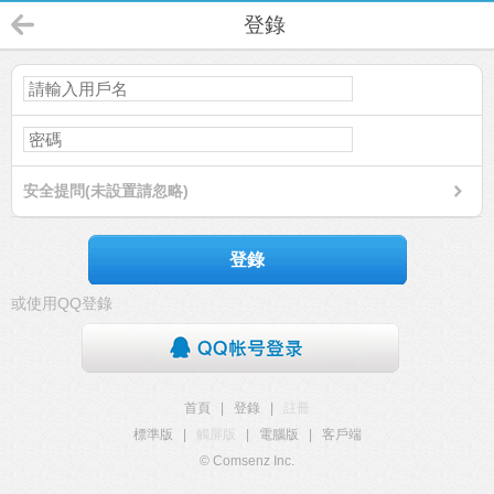
登錄
安全提問(未設置請忽略)
登錄
或使用QQ登錄
首頁
|
登錄
|
註冊
標準版
|
觸屏版
|
電腦版
|
客戶端
© Comsenz Inc.