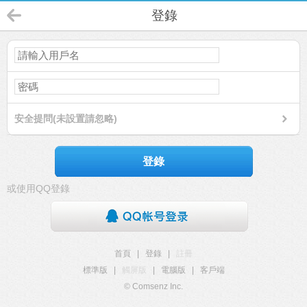
登錄
安全提問(未設置請忽略)
登錄
或使用QQ登錄
首頁
|
登錄
|
註冊
標準版
|
觸屏版
|
電腦版
|
客戶端
© Comsenz Inc.