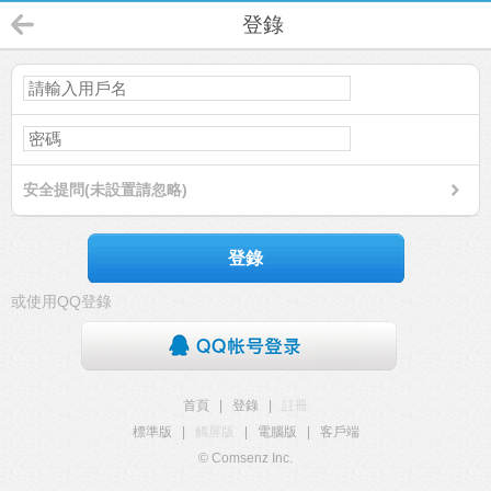
登錄
安全提問(未設置請忽略)
登錄
或使用QQ登錄
首頁
|
登錄
|
註冊
標準版
|
觸屏版
|
電腦版
|
客戶端
© Comsenz Inc.