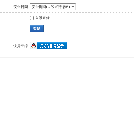
安全提問:
自動登錄
登錄
快捷登錄: