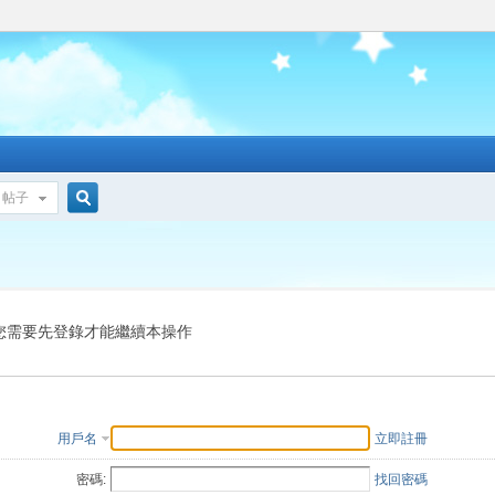
帖子
搜
索
您需要先登錄才能繼續本操作
用戶名
立即註冊
密碼:
找回密碼