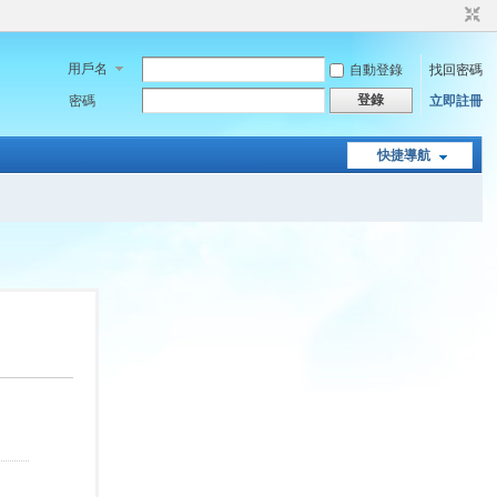
用戶名
自動登錄
找回密碼
登錄
密碼
立即註冊
快捷導航