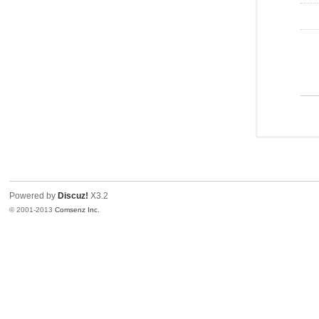
Powered by
Discuz!
X3.2
© 2001-2013
Comsenz Inc.