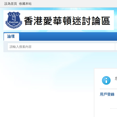
設為首頁
收藏本站
論壇
用戶登錄