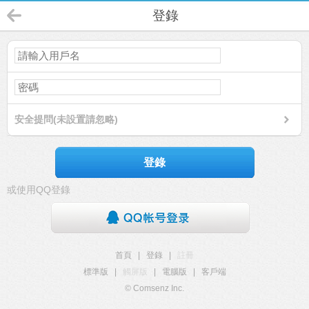
登錄
安全提問(未設置請忽略)
登錄
或使用QQ登錄
首頁
|
登錄
|
註冊
標準版
|
觸屏版
|
電腦版
|
客戶端
© Comsenz Inc.