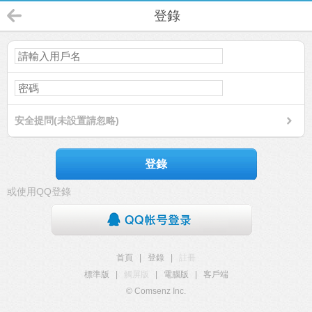
登錄
安全提問(未設置請忽略)
登錄
或使用QQ登錄
首頁
|
登錄
|
註冊
標準版
|
觸屏版
|
電腦版
|
客戶端
© Comsenz Inc.