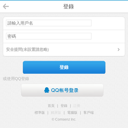
登錄
安全提問(未設置請忽略)
登錄
或使用QQ登錄
首頁
|
登錄
|
註冊
標準版
|
觸屏版
|
電腦版
|
客戶端
© Comsenz Inc.