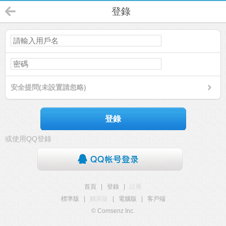
登錄
安全提問(未設置請忽略)
登錄
或使用QQ登錄
首頁
|
登錄
|
註冊
標準版
|
觸屏版
|
電腦版
|
客戶端
© Comsenz Inc.