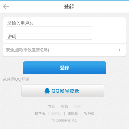
登錄
安全提問(未設置請忽略)
登錄
或使用QQ登錄
首頁
|
登錄
|
註冊
標準版
|
觸屏版
|
電腦版
|
客戶端
© Comsenz Inc.