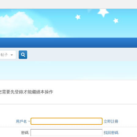
帖子
搜
索
您需要先登錄才能繼續本操作
用戶名
立即註冊
密碼:
找回密碼