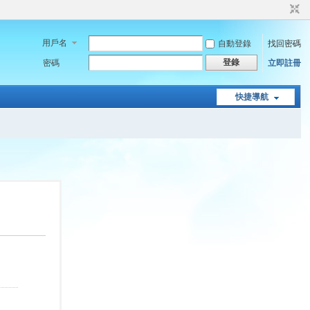
用戶名
自動登錄
找回密碼
登錄
密碼
立即註冊
快捷導航