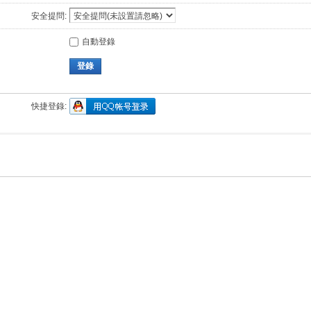
安全提問:
自動登錄
登錄
快捷登錄: