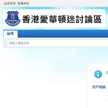
設為首頁
收藏本站
論壇
用戶登錄