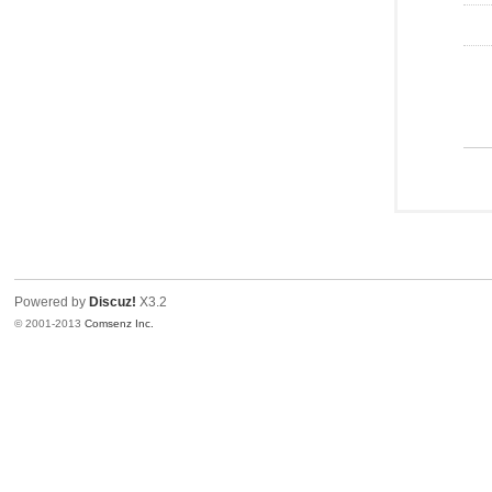
Powered by
Discuz!
X3.2
© 2001-2013
Comsenz Inc.