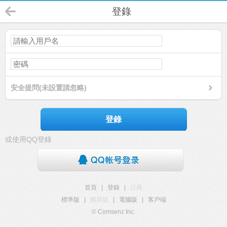
登錄
安全提問(未設置請忽略)
登錄
或使用QQ登錄
首頁
|
登錄
|
註冊
標準版
|
觸屏版
|
電腦版
|
客戶端
© Comsenz Inc.