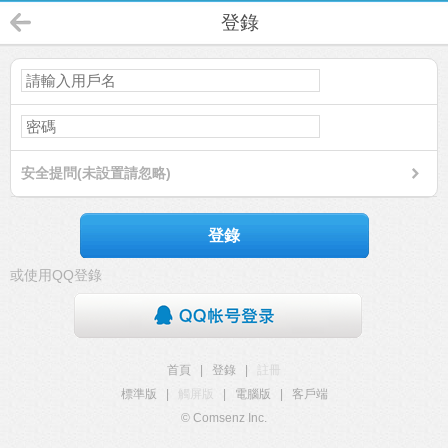
登錄
安全提問(未設置請忽略)
登錄
或使用QQ登錄
首頁
|
登錄
|
註冊
標準版
|
觸屏版
|
電腦版
|
客戶端
© Comsenz Inc.