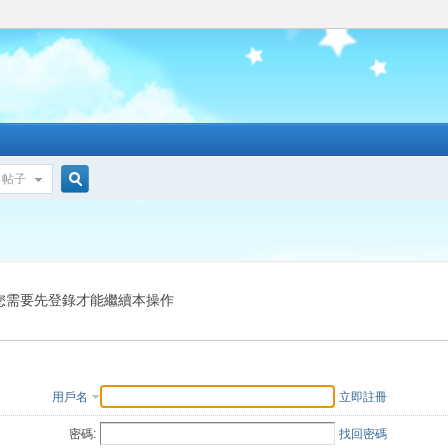
帖子
搜
索
您需要先登錄才能繼續本操作
用戶名
立即註冊
密碼:
找回密碼