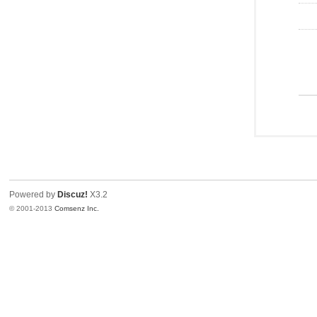
Powered by
Discuz!
X3.2
© 2001-2013
Comsenz Inc.