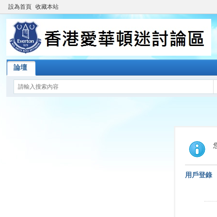
設為首頁
收藏本站
論壇
用戶登錄