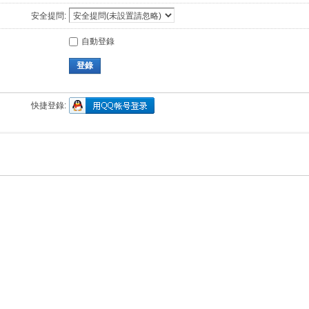
安全提問:
自動登錄
登錄
快捷登錄: