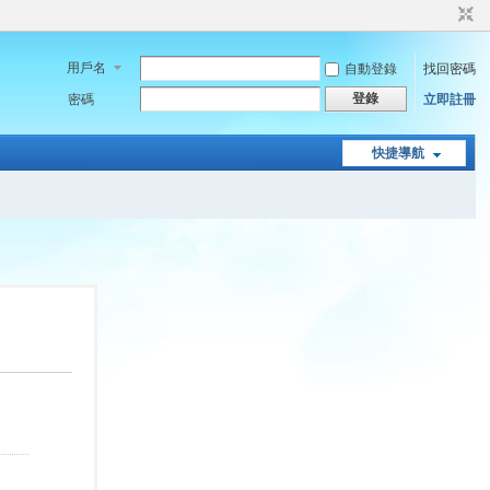
用戶名
自動登錄
找回密碼
登錄
密碼
立即註冊
快捷導航