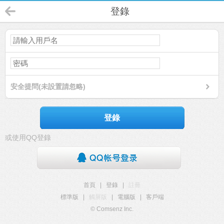
登錄
安全提問(未設置請忽略)
登錄
或使用QQ登錄
首頁
|
登錄
|
註冊
標準版
|
觸屏版
|
電腦版
|
客戶端
© Comsenz Inc.