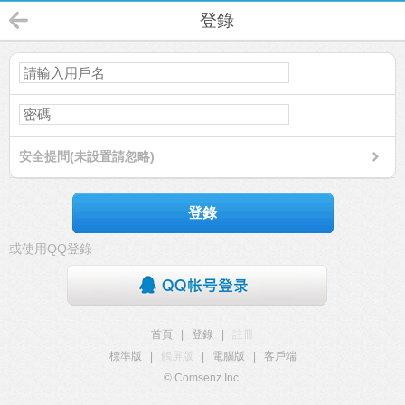
登錄
安全提問(未設置請忽略)
登錄
或使用QQ登錄
首頁
|
登錄
|
註冊
標準版
|
觸屏版
|
電腦版
|
客戶端
© Comsenz Inc.