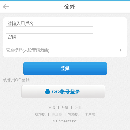
登錄
安全提問(未設置請忽略)
登錄
或使用QQ登錄
首頁
|
登錄
|
註冊
標準版
|
觸屏版
|
電腦版
|
客戶端
© Comsenz Inc.