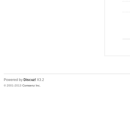
Powered by
Discuz!
X3.2
© 2001-2013
Comsenz Inc.