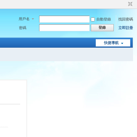
用戶名
自動登錄
找回密碼
登錄
密碼
立即註冊
快捷導航