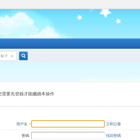
帖子
搜
索
您需要先登錄才能繼續本操作
用戶名
立即註冊
密碼:
找回密碼