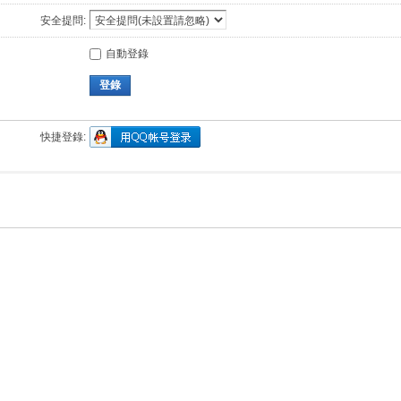
安全提問:
自動登錄
登錄
快捷登錄: