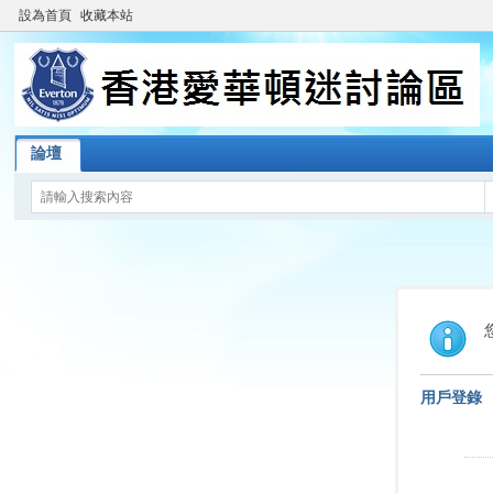
設為首頁
收藏本站
論壇
用戶登錄