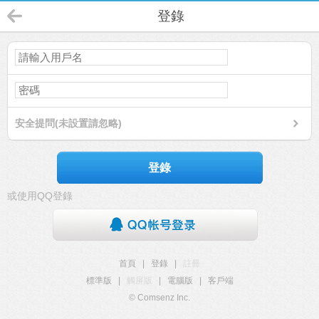
登錄
安全提問(未設置請忽略)
登錄
或使用QQ登錄
首頁
|
登錄
|
註冊
標準版
|
觸屏版
|
電腦版
|
客戶端
© Comsenz Inc.