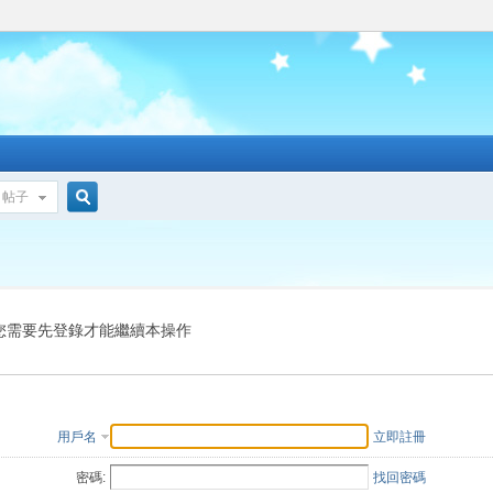
帖子
搜
索
您需要先登錄才能繼續本操作
用戶名
立即註冊
密碼:
找回密碼