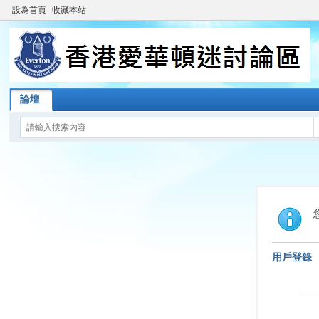
設為首頁
收藏本站
論壇
用戶登錄