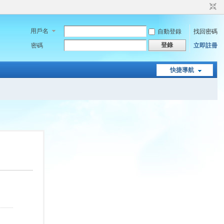
用戶名
自動登錄
找回密碼
登錄
密碼
立即註冊
快捷導航