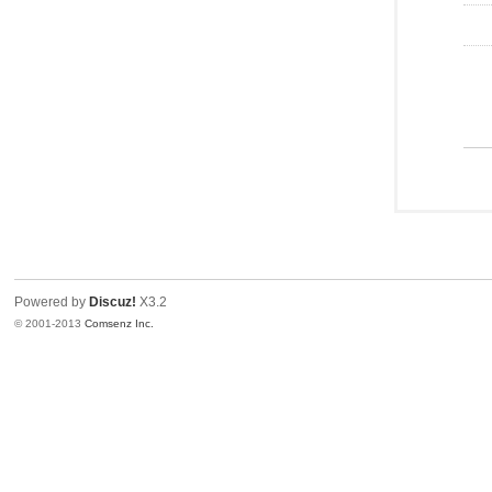
Powered by
Discuz!
X3.2
© 2001-2013
Comsenz Inc.