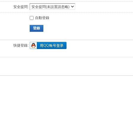
安全提問:
自動登錄
登錄
快捷登錄: