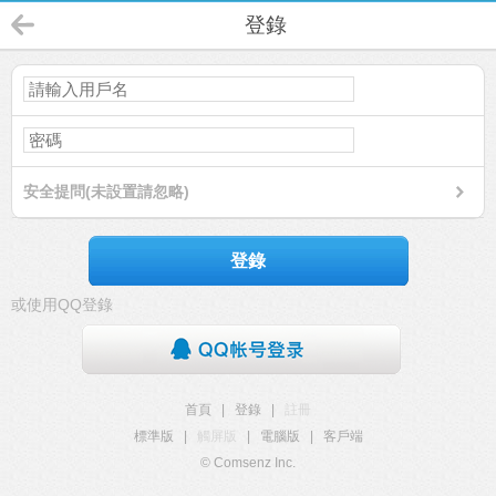
登錄
安全提問(未設置請忽略)
登錄
或使用QQ登錄
首頁
|
登錄
|
註冊
標準版
|
觸屏版
|
電腦版
|
客戶端
© Comsenz Inc.