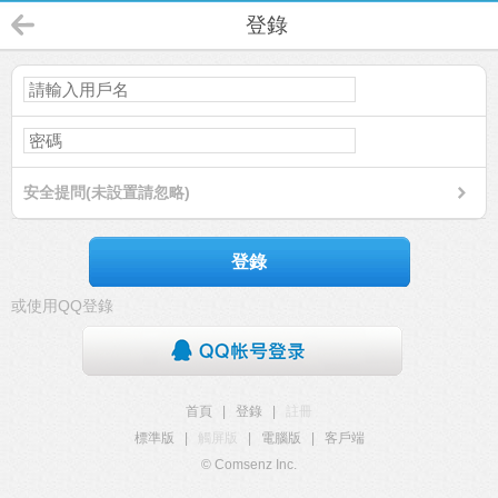
登錄
安全提問(未設置請忽略)
登錄
或使用QQ登錄
首頁
|
登錄
|
註冊
標準版
|
觸屏版
|
電腦版
|
客戶端
© Comsenz Inc.