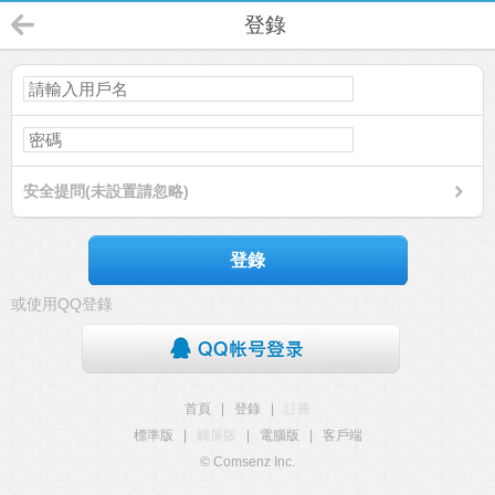
登錄
安全提問(未設置請忽略)
登錄
或使用QQ登錄
首頁
|
登錄
|
註冊
標準版
|
觸屏版
|
電腦版
|
客戶端
© Comsenz Inc.