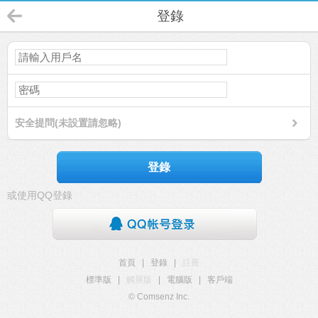
登錄
安全提問(未設置請忽略)
登錄
或使用QQ登錄
首頁
|
登錄
|
註冊
標準版
|
觸屏版
|
電腦版
|
客戶端
© Comsenz Inc.