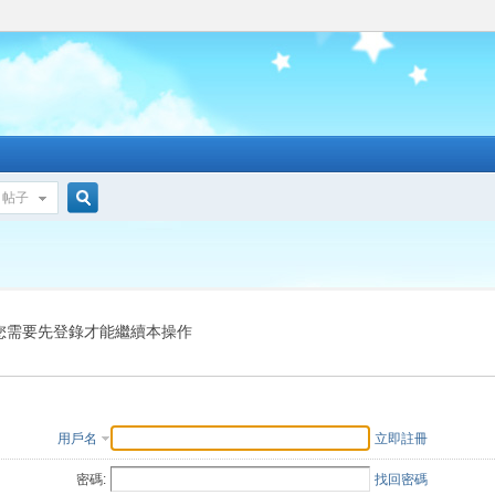
帖子
搜
索
您需要先登錄才能繼續本操作
用戶名
立即註冊
密碼:
找回密碼