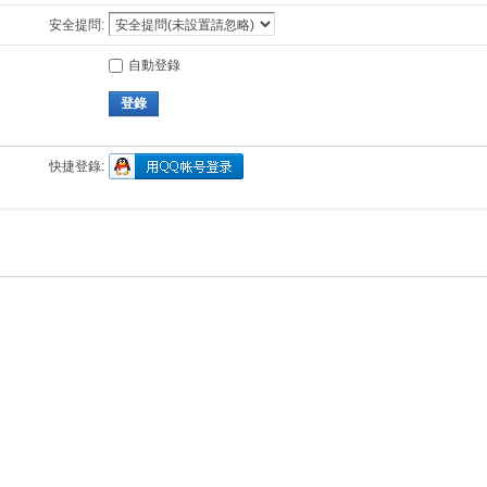
安全提問:
自動登錄
登錄
快捷登錄: