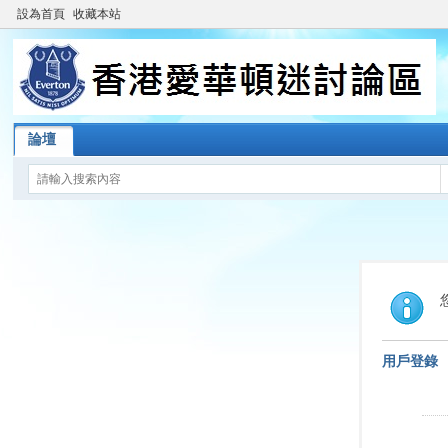
設為首頁
收藏本站
論壇
用戶登錄