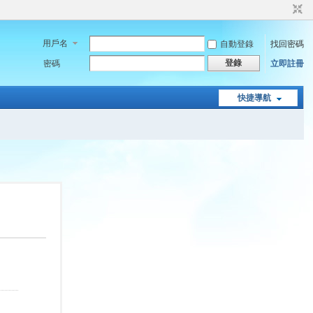
用戶名
自動登錄
找回密碼
登錄
密碼
立即註冊
快捷導航