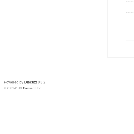
Powered by
Discuz!
X3.2
© 2001-2013
Comsenz Inc.