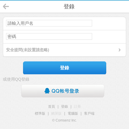
登錄
安全提問(未設置請忽略)
登錄
或使用QQ登錄
首頁
|
登錄
|
註冊
標準版
|
觸屏版
|
電腦版
|
客戶端
© Comsenz Inc.