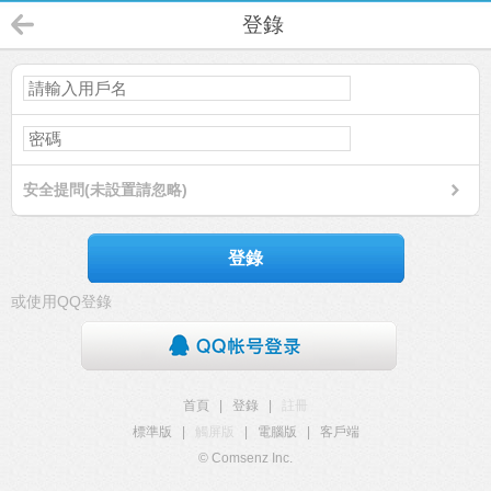
登錄
安全提問(未設置請忽略)
登錄
或使用QQ登錄
首頁
|
登錄
|
註冊
標準版
|
觸屏版
|
電腦版
|
客戶端
© Comsenz Inc.