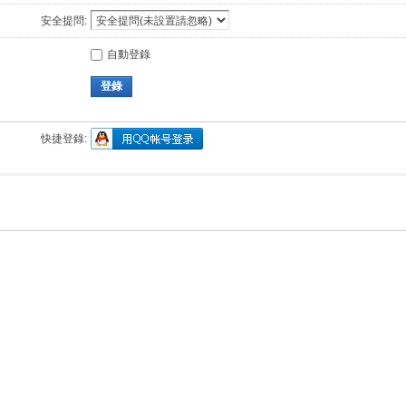
安全提問:
自動登錄
登錄
快捷登錄: