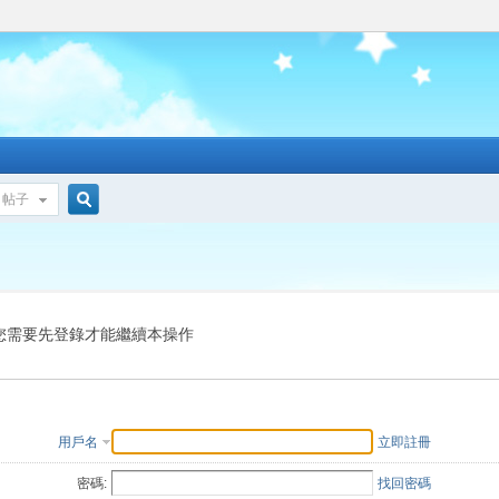
帖子
搜
索
您需要先登錄才能繼續本操作
用戶名
立即註冊
密碼:
找回密碼