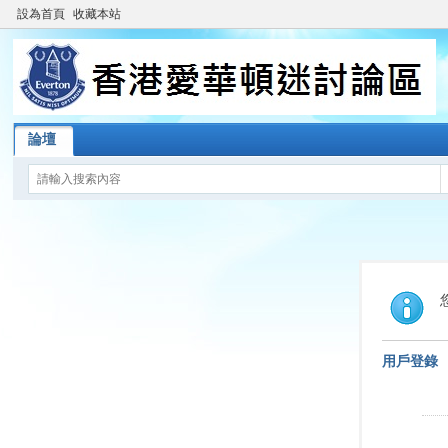
設為首頁
收藏本站
論壇
用戶登錄