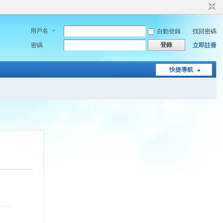
用戶名
自動登錄
找回密碼
登錄
密碼
立即註冊
快捷導航