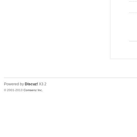
Powered by
Discuz!
X3.2
© 2001-2013
Comsenz Inc.