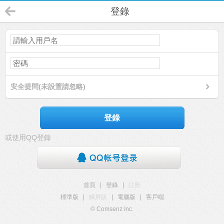
登錄
安全提問(未設置請忽略)
登錄
或使用QQ登錄
首頁
|
登錄
|
註冊
標準版
|
觸屏版
|
電腦版
|
客戶端
© Comsenz Inc.