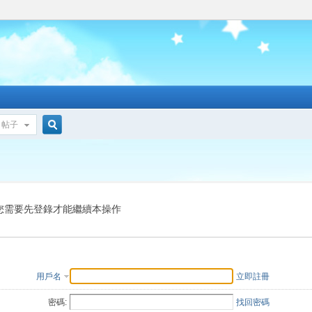
帖子
搜
索
您需要先登錄才能繼續本操作
用戶名
立即註冊
密碼:
找回密碼