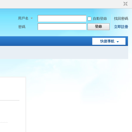
用戶名
自動登錄
找回密碼
登錄
密碼
立即註冊
快捷導航