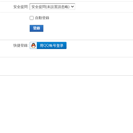
安全提問:
自動登錄
登錄
快捷登錄: