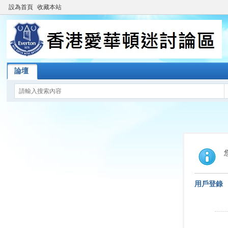
設為首頁
收藏本站
論壇
用戶登錄