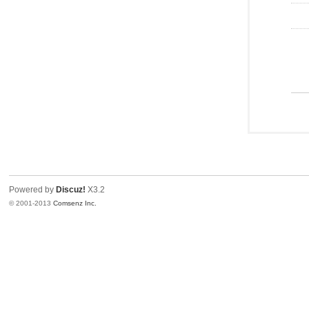
Powered by
Discuz!
X3.2
© 2001-2013
Comsenz Inc.