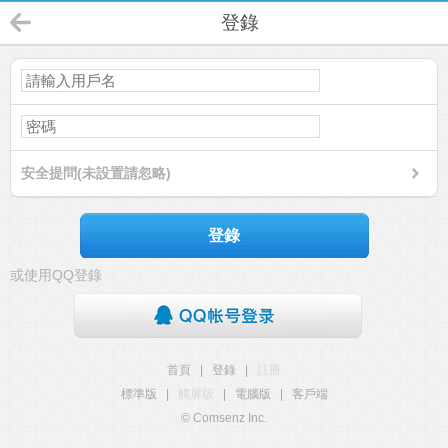
登錄
安全提問(未設置請忽略)
登錄
或使用QQ登錄
首頁
|
登錄
|
註冊
標準版
|
觸屏版
|
電腦版
|
客戶端
© Comsenz Inc.