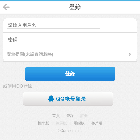
登錄
安全提問(未設置請忽略)
登錄
或使用QQ登錄
首頁
|
登錄
|
註冊
標準版
|
觸屏版
|
電腦版
|
客戶端
© Comsenz Inc.