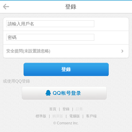
登錄
安全提問(未設置請忽略)
登錄
或使用QQ登錄
首頁
|
登錄
|
註冊
標準版
|
觸屏版
|
電腦版
|
客戶端
© Comsenz Inc.