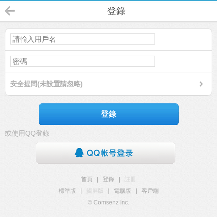
登錄
安全提問(未設置請忽略)
登錄
或使用QQ登錄
首頁
|
登錄
|
註冊
標準版
|
觸屏版
|
電腦版
|
客戶端
© Comsenz Inc.