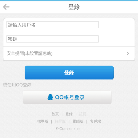
登錄
安全提問(未設置請忽略)
登錄
或使用QQ登錄
首頁
|
登錄
|
註冊
標準版
|
觸屏版
|
電腦版
|
客戶端
© Comsenz Inc.