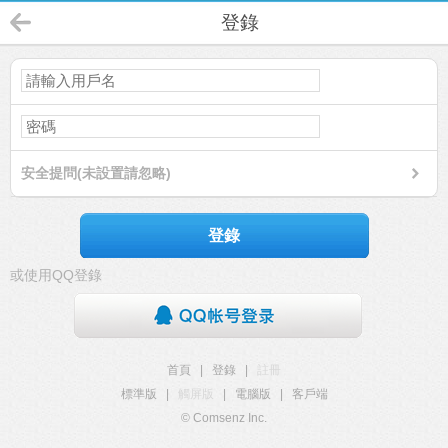
登錄
安全提問(未設置請忽略)
登錄
或使用QQ登錄
首頁
|
登錄
|
註冊
標準版
|
觸屏版
|
電腦版
|
客戶端
© Comsenz Inc.