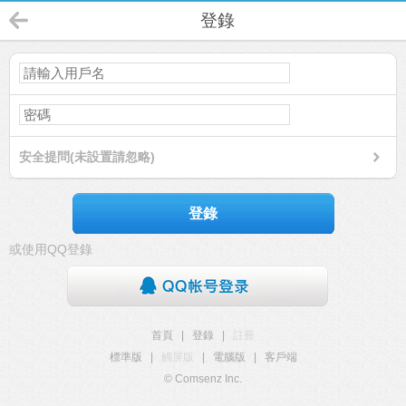
登錄
安全提問(未設置請忽略)
登錄
或使用QQ登錄
首頁
|
登錄
|
註冊
標準版
|
觸屏版
|
電腦版
|
客戶端
© Comsenz Inc.