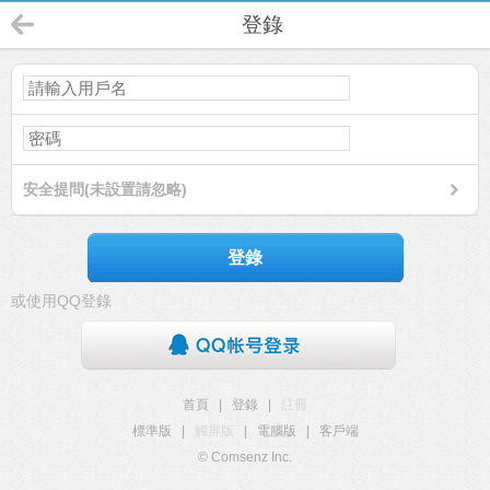
登錄
安全提問(未設置請忽略)
登錄
或使用QQ登錄
首頁
|
登錄
|
註冊
標準版
|
觸屏版
|
電腦版
|
客戶端
© Comsenz Inc.