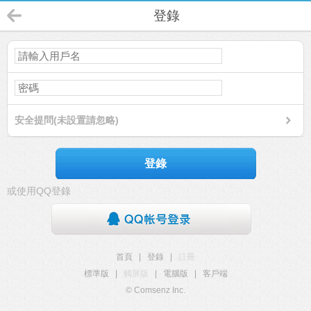
登錄
安全提問(未設置請忽略)
登錄
或使用QQ登錄
首頁
|
登錄
|
註冊
標準版
|
觸屏版
|
電腦版
|
客戶端
© Comsenz Inc.