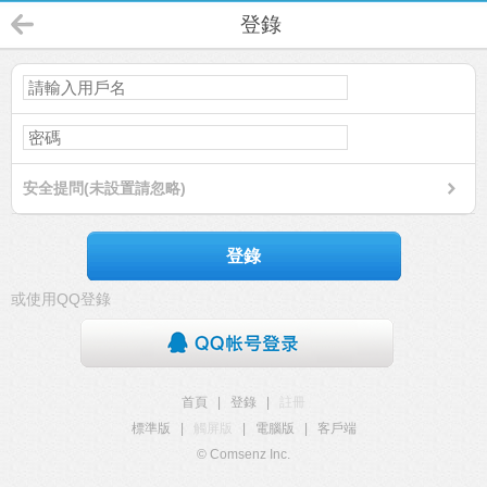
登錄
安全提問(未設置請忽略)
登錄
或使用QQ登錄
首頁
|
登錄
|
註冊
標準版
|
觸屏版
|
電腦版
|
客戶端
© Comsenz Inc.