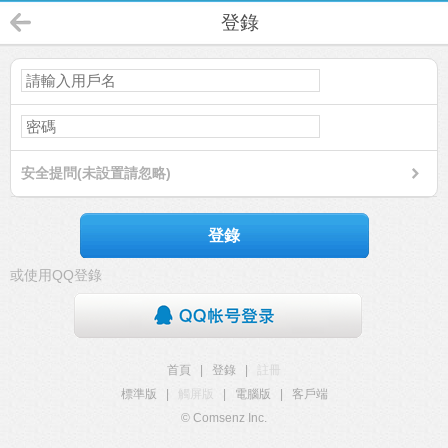
登錄
安全提問(未設置請忽略)
登錄
或使用QQ登錄
首頁
|
登錄
|
註冊
標準版
|
觸屏版
|
電腦版
|
客戶端
© Comsenz Inc.