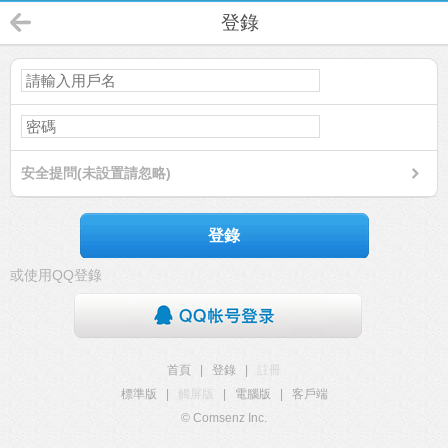
登錄
安全提問(未設置請忽略)
登錄
或使用QQ登錄
首頁
|
登錄
|
註冊
標準版
|
觸屏版
|
電腦版
|
客戶端
© Comsenz Inc.