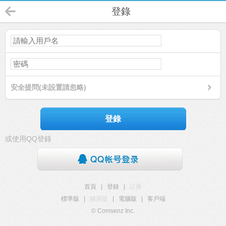
登錄
安全提問(未設置請忽略)
登錄
或使用QQ登錄
首頁
|
登錄
|
註冊
標準版
|
觸屏版
|
電腦版
|
客戶端
© Comsenz Inc.