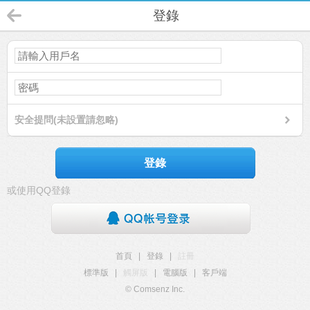
登錄
安全提問(未設置請忽略)
登錄
或使用QQ登錄
首頁
|
登錄
|
註冊
標準版
|
觸屏版
|
電腦版
|
客戶端
© Comsenz Inc.