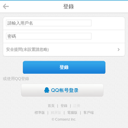
登錄
安全提問(未設置請忽略)
登錄
或使用QQ登錄
首頁
|
登錄
|
註冊
標準版
|
觸屏版
|
電腦版
|
客戶端
© Comsenz Inc.